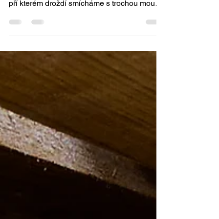
Naše koláče vyrábíme především z pšeničné
mouky a takzvaného omládku. To je postup,
pří kterém droždí smícháme s trochou mouky,
špetkou cukr