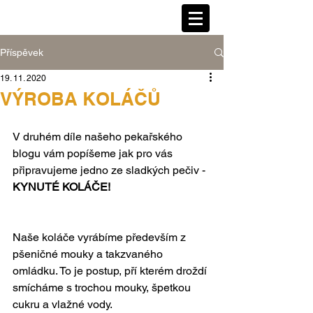
Příspěvek
19. 11. 2020
VÝROBA KOLÁČŮ
V druhém díle našeho pekařského 
blogu vám popíšeme jak pro vás 
připravujeme jedno ze sladkých pečiv - 
KYNUTÉ KOLÁČE!
Naše koláče vyrábíme především z 
pšeničné mouky a takzvaného 
omládku. To je postup, pří kterém droždí 
smícháme s trochou mouky, špetkou 
cukru a vlažné vody.