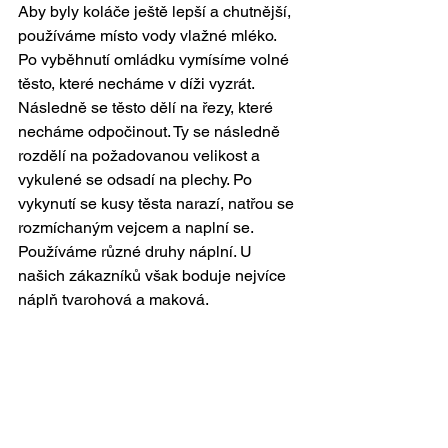
Aby byly koláče ještě lepší a chutnější, 
používáme místo vody vlažné mléko. 
Po vyběhnutí omládku vymísíme volné 
těsto, které necháme v díži vyzrát. 
Následně se těsto dělí na řezy, které 
necháme odpočinout. Ty se následně 
rozdělí na požadovanou velikost a 
vykulené se odsadí na plechy. Po 
vykynutí se kusy těsta narazí, natřou se 
rozmíchaným vejcem a naplní se. 
Používáme různé druhy náplní. U 
našich zákazníků však boduje nejvíce 
náplň tvarohová a maková.