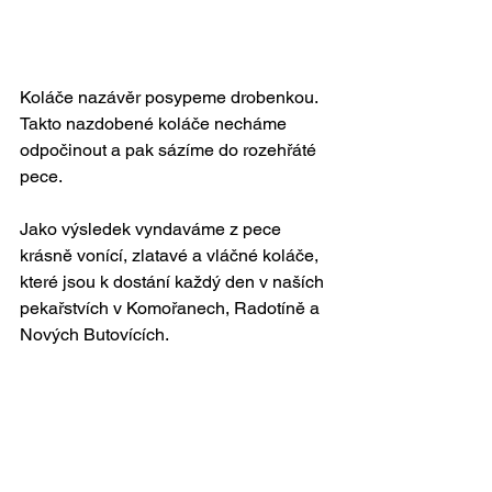
Koláče nazávěr posypeme drobenkou. 
Takto nazdobené koláče necháme 
odpočinout a pak sázíme do rozehřáté 
pece.
Jako výsledek vyndaváme z pece 
krásně vonící, zlatavé a vláčné koláče, 
které jsou k dostání každý den v naších 
pekařstvích v Komořanech, Radotíně a 
Nových Butovících.